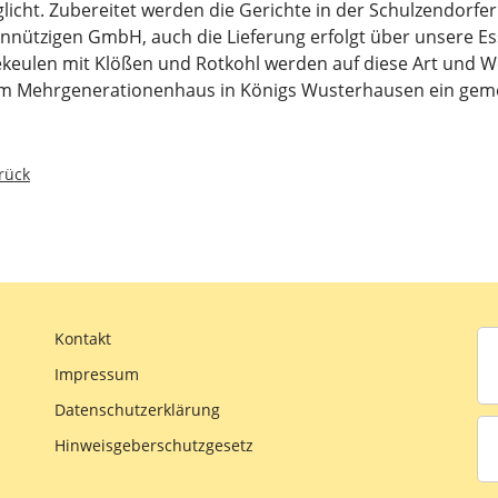
licht. Zubereitet werden die Gerichte in der Schulzendorfe
nnützigen GmbH, auch die Lieferung erfolgt über unsere Es
keulen mit Klößen und Rotkohl werden auf diese Art und We
im Mehrgenerationenhaus in Königs Wusterhausen ein gemei
eriger Beitrag: Schnell und frisch auf den Tisch
rück
Kontakt
Impressum
Datenschutzerklärung
Hinweisgeberschutzgesetz