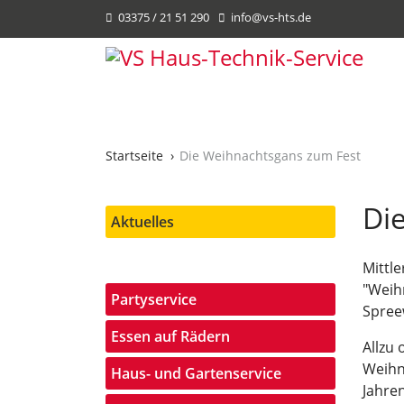
03375 / 21 51 290
info@vs-hts.de
Startseite
Die Weihnachtsgans zum Fest
Di
Aktuelles
Mittle
"Weih
Partyservice
Spree
Essen auf Rädern
Allzu 
Weihna
Haus- und Gartenservice
Jahre